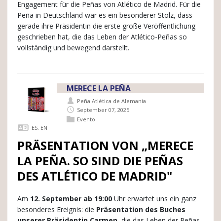
Engagement für die Peñas von Atlético de Madrid. Für die
Peña in Deutschland war es ein besonderer Stolz, dass
gerade ihre Präsidentin die erste große Veröffentlichung
geschrieben hat, die das Leben der Atlético-Peñas so
vollständig und bewegend darstellt.
MERECE LA PEÑA
Peña Atlética de Alemania
September 07, 2025
Evento
ES
,
EN
PRÄSENTATION VON „MERECE
LA PEÑA. SO SIND DIE PEÑAS
DES ATLÉTICO DE MADRID"
Am
12. September ab 19:00
Uhr erwartet uns ein ganz
besonderes Ereignis: die
Präsentation des Buches
unserer Präsidentin Carmen
, die das Leben der Peñas