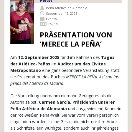
PEÑA'
Peña Atlética de Alemania
September 12, 2025
Evento
ES
,
EN
PRÄSENTATION VON
‘MERECE LA PEÑA’
Am
12. September 2025
fand im Rahmen des
Tages
der Atlético-Peñas
im
Auditorium des Cívitas
Metropolitano
eine ganz besondere Veranstaltung statt:
die Präsentation des Buches
MERECE LA PEÑA. Así son las
peñas del Atlético de Madrid
.
Die Vorstellung übernahm niemand Geringeres als die
Autorin selbst,
Carmen García, Präsidentin unserer
Peña Atlética de Alemania
und ausgewiesene Kennerin
der rot-weißen Peña-Welt. Sie war vom Verein persönlich
eingeladen worden – eine Geste, die nicht nur ihre Arbeit
als Schriftstellerin würdigte, sondern auch ihr jahrelanges