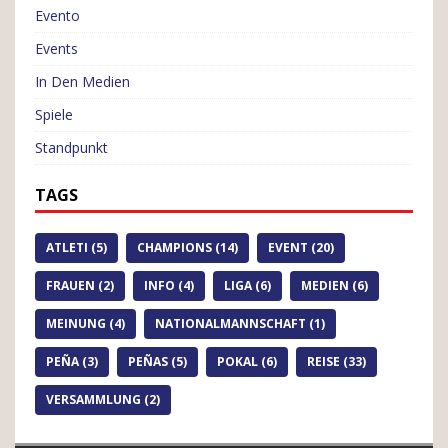
Evento
Events
In Den Medien
Spiele
Standpunkt
TAGS
ATLETI (5)
CHAMPIONS (14)
EVENT (20)
FRAUEN (2)
INFO (4)
LIGA (6)
MEDIEN (6)
MEINUNG (4)
NATIONALMANNSCHAFT (1)
PEÑA (3)
PEÑAS (5)
POKAL (6)
REISE (33)
VERSAMMLUNG (2)