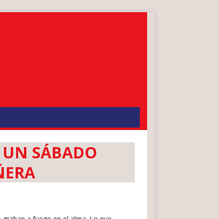
E UN SÁBADO
ÑERA
 graban a fuego en el alma. Lo que