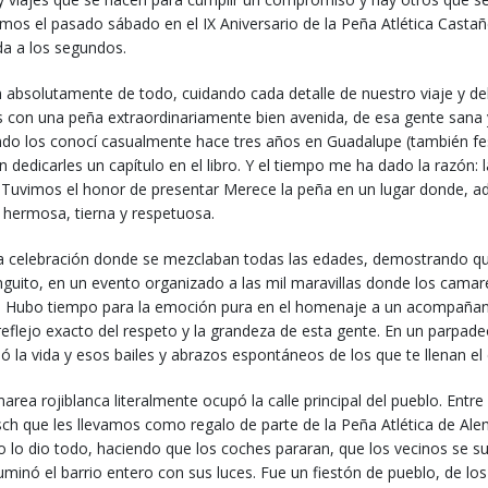
imos el pasado sábado en el IX Aniversario de la Peña Atlética Castañ
a a los segundos.
bsolutamente de todo, cuidando cada detalle de nuestro viaje y del
con una peña extraordinariamente bien avenida, de esa gente sana y
ndo los conocí casualmente hace tres años en Guadalupe (también fes
 dedicarles un capítulo en el libro. Y el tiempo me ha dado la razón: 
 Tuvimos el honor de presentar Merece la peña en un lugar donde, ad
 hermosa, tierna y respetuosa.
 una celebración donde se mezclaban todas las edades, demostrando qu
inguito, en un evento organizado a las mil maravillas donde los camar
a. Hubo tiempo para la emoción pura en el homenaje a un acompañant
 reflejo exacto del respeto y la grandeza de esta gente. En un parpa
ió la vida y esos bailes y abrazos espontáneos de los que te llenan el
 marea rojiblanca literalmente ocupó la calle principal del pueblo. En
Kölsch que les llevamos como regalo de parte de la Peña Atlética de A
o lo dio todo, haciendo que los coches pararan, que los vecinos se 
uminó el barrio entero con sus luces. Fue un fiestón de pueblo, de l