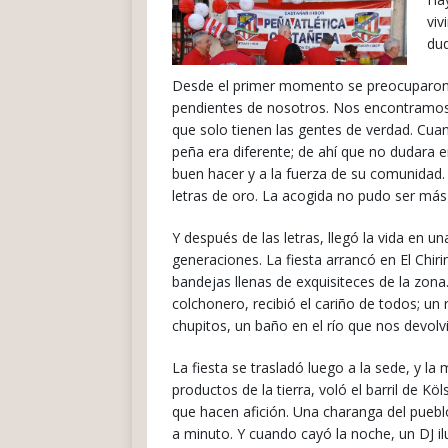
viv
dud
Desde el primer momento se preocuparon a
pendientes de nosotros. Nos encontramos 
que solo tienen las gentes de verdad. Cua
peña era diferente; de ahí que no dudara en
buen hacer y a la fuerza de su comunidad.
letras de oro. La acogida no pudo ser más
Y después de las letras, llegó la vida en
generaciones. La fiesta arrancó en El Chir
bandejas llenas de exquisiteces de la zon
colchonero, recibió el cariño de todos; un
chupitos, un baño en el río que nos devolv
La fiesta se trasladó luego a la sede, y la
productos de la tierra, voló el barril de 
que hacen afición. Una charanga del puebl
a minuto. Y cuando cayó la noche, un DJ il