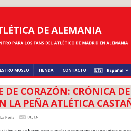
TLÉTICA DE ALEMANIA
NTRO PARA LOS FANS DEL ATLÉTICO DE MADRID EN ALEMANIA
ESTRO MUSEO
TIENDA
CONTACTO
ACE DE CORAZÓN: CRÓNICA D
N LA PEÑA ATLÉTICA CASTA
DE
,
EN
,
La Peña
 viajes que se hacen para cumplir un compromiso y hay otros que se