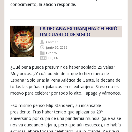
conocimiento, la afición responde.
LA DECANA EXTRANJERA CELEBRÓ
UN CUARTO DE SIGLO
Carmen
junio 30, 2025
Evento
DE
,
EN
¿Qué peña puede presumir de haber soplado 25 velas?
Muy pocas. ¿Y cuál puede decir que lo hizo fuera de
España? Solo una: la Peña Atlética de Gante, la decana de
todas las peñas rojiblancas en el extranjero. Si eso no es
motivo para celebrar por todo lo alto… apaga y vámonos.
Eso mismo pensó Filip Standaert, su incansable
presidente. Tras haber tenido que aplazar su 20º
aniversario por culpa de una pandemia mundial (que ya se
nos va quedando lejana, pero que aún escuece), no había
excusas: ahora tocaba celebrarlo, y a lo grande. Y vaya si